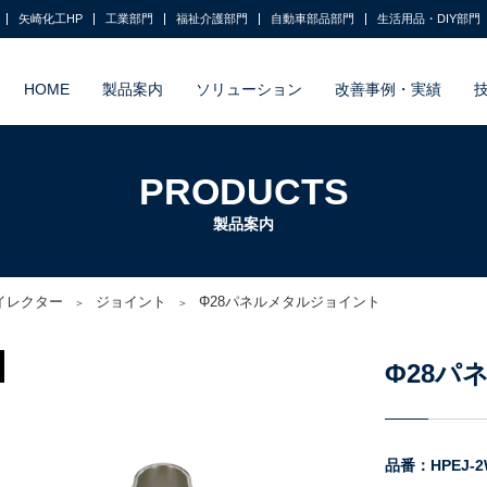
矢崎化工HP
工業部門
福祉介護部門
自動車部品部門
生活用品・DIY部門
HOME
製品案内
ソリューション
改善事例・実績
PRODUCTS
製品案内
8イレクター
ジョイント
Φ28パネルメタルジョイント
Φ28パ
品番：HPEJ-2W