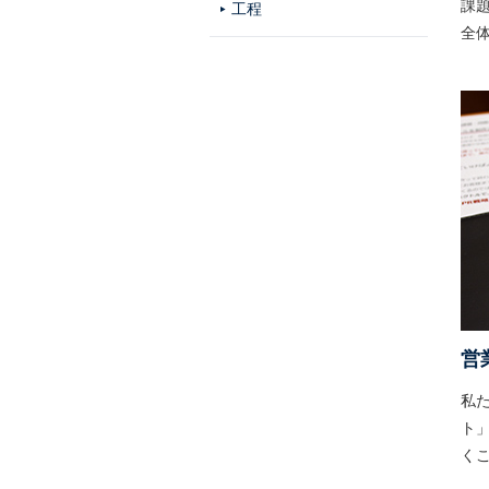
課
工程
全
営
私
ト
く