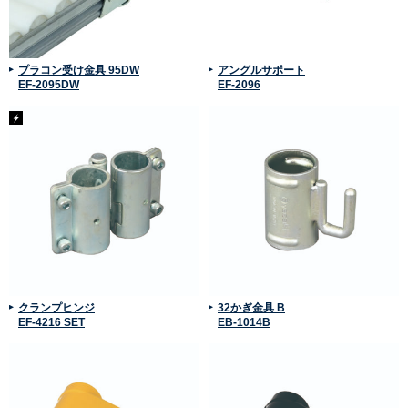
プラコン受け金具 95DW
アングルサポート
EF-2095DW
EF-2096
クランプヒンジ
32かぎ金具 B
EF-4216 SET
EB-1014B