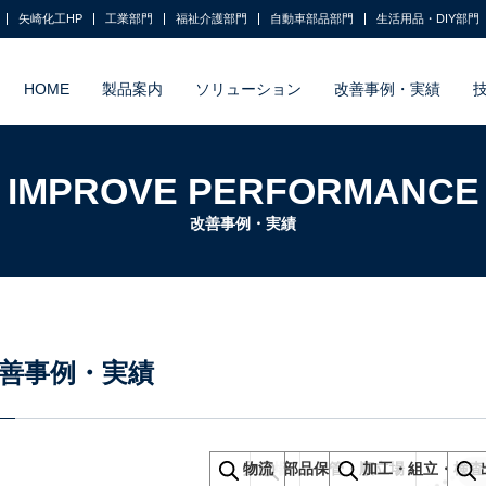
矢崎化工HP
工業部門
福祉介護部門
自動車部品部門
生活用品・DIY部門
HOME
製品案内
ソリューション
改善事例・実績
IMPROVE PERFORMANCE
改善事例・実績
善事例・実績
入荷場
物流
部品保管・順立場
加工・組立・検査