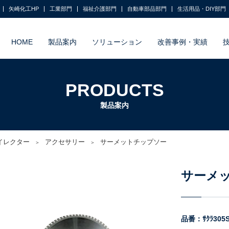
矢崎化工HP
工業部門
福祉介護部門
自動車部品部門
生活用品・DIY部門
HOME
製品案内
ソリューション
改善事例・実績
PRODUCTS
製品案内
8イレクター
アクセサリー
サーメットチップソー
サーメ
品番：ｻｸﾗ305