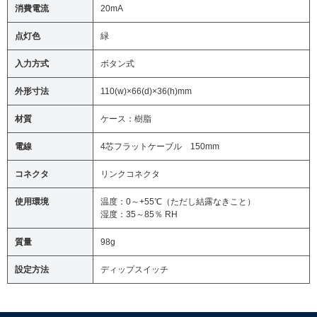
消費電流
20mA
点灯色
緑
入力方式
ボタン式
外形寸法
110(w)×66(d)×36(h)mm
材質
ケース：樹脂
電線
4芯フラットケーブル 150mm
コネクタ
リンクコネクタ
使用環境
温度：0～+55℃（ただし結露なきこと）
湿度：35～85％ RH
質量
98g
設定方法
ディップスイッチ