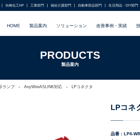
矢崎化工HP
工業部門
福祉介護部門
自動車部品部門
生活用品・DIY部門
HOME
製品案内
ソリューション
改善事例・実績
PRODUCTS
製品案内
示ランプ
AnyWireASLINK対応
LPコネクタ
LPコネ
品番：LP4-WR-