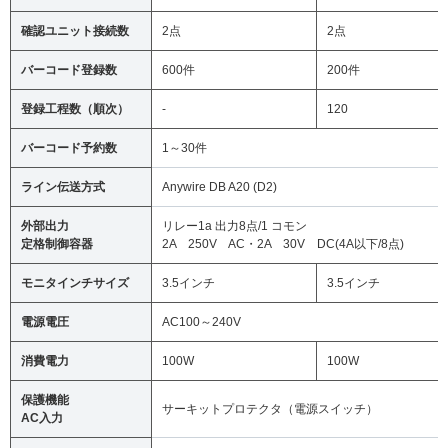
確認ユニット接続数
2点
2点
バーコード登録数
600件
200件
登録工程数（順次）
-
120
バーコード予約数
1～30件
ライン伝送方式
Anywire DB A20 (D2)
外部出力
リレー1a 出力8点/1 コモン
定格制御容器
2A 250V AC・2A 30V DC(4A以下/8点)
モニタインチサイズ
3.5インチ
3.5インチ
電源電圧
AC100～240V
消費電力
100W
100W
保護機能
サーキットプロテクタ（電源スイッチ）
AC入力