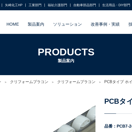
矢崎化工HP
工業部門
福祉介護部門
自動車部品部門
生活用品・DIY部門
HOME
製品案内
ソリューション
改善事例・実績
PRODUCTS
製品案内
ン
クリフォームプラコン
クリフォームプラコン
PCBタイプ ホ
PCBタ
品番：PCB7-240