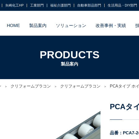
矢崎化工HP
工業部門
福祉介護部門
自動車部品部門
生活用品・DIY部門
HOME
製品案内
ソリューション
改善事例・実績
PRODUCTS
製品案内
ン
クリフォームプラコン
クリフォームプラコン
PCAタイプ ホ
PCAタ
品番：PCA7-240