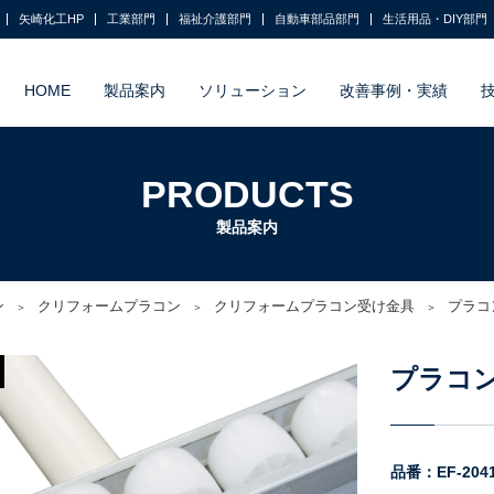
矢崎化工HP
工業部門
福祉介護部門
自動車部品部門
生活用品・DIY部門
HOME
製品案内
ソリューション
改善事例・実績
PRODUCTS
製品案内
ン
クリフォームプラコン
クリフォームプラコン受け金具
プラコ
プラコン
品番：EF-204