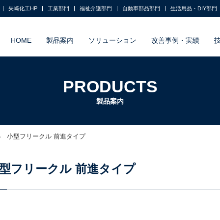
矢崎化工HP
工業部門
福祉介護部門
自動車部品部門
生活用品・DIY部門
HOME
製品案内
ソリューション
改善事例・実績
PRODUCTS
製品案内
小型フリークル 前進タイプ
型フリークル 前進タイプ