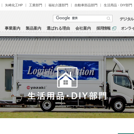
矢崎化工HP
工業部門
福祉介護部門
自動車部品部門
生活用品・DIY部門
デジタル
事業案内
製品案内
選ばれる理由
会社案内
採用情報
オンラ