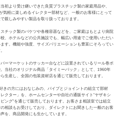
業当初より受け継いできた良質プラスチック製の家庭用品や、
IYが気軽に楽しめるイレクター部材など、一般のお客様にとって
近で親しみやすい製品を取り扱っております。
ラスチック製のバケツや各種容器などを、ご家庭はもとより病院
学校、ホテルなどの公共施設でも、幅広い用途でご使用いただい
います。機能や強度、サイズバリエーションも豊富にそろってい
す。
ーパーマーケットのサッカー台などに設置されているリール巻ポ
袋。当社のオリジナル商品「タイミーパック」として、1960年
から生産し、全国の包装資材店を通じて販売しております。
IY好きの方にはおなじみの、パイプとジョイントの組立て部材
イレクター」を、ホームセンターや自社の通販サイト”ヤザキシ
ッピング”を通じて販売しております。お客さま相談室では組立
方の相談もお受けしており、ダイレクトにお聞きした一般のお客
の声を、商品開発にも生かしています。