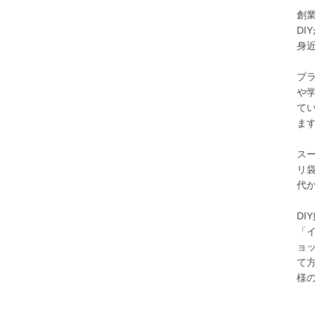
創
D
身
プ
や
て
ま
ス
リ
代
D
「
ョ
て
様