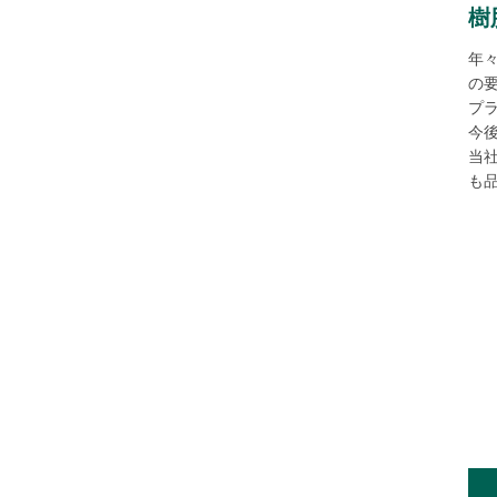
樹
年
の
プ
今
当
も