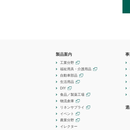
製品案内
事
工業分野
福祉用具・介護用品
自動車部品
生活用品
DIY
食品／製薬工場
物流倉庫
選
リネンサプライ
イベント
農業分野
イレクター