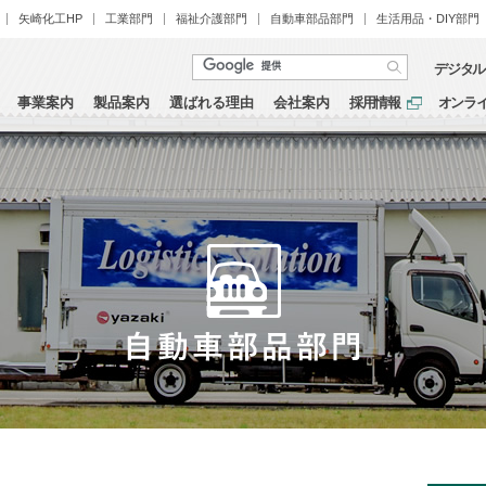
矢崎化工HP
工業部門
福祉介護部門
自動車部品部門
生活用品・DIY部門
デジタル
事業案内
製品案内
選ばれる理由
会社案内
採用情報
オンラ