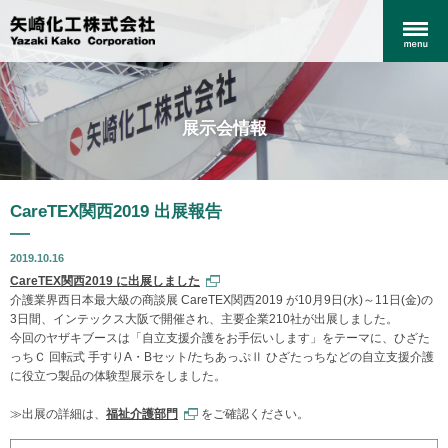
展示会情報
CareTEX関西2019 出展報告
2019.10.16
CareTEX関西2019 に出展しました
介護業界西日本最大級の商談展 CareTEX関西2019 が10月9日(水)～11日(金)の
3日間、インテックス大阪で開催され、主要企業210社が出展しました。
今回のヤザキブースは「自立支援介護をお手伝いします」をテーマに、ひざた
っちＣ 回転式 手すりA・Bセット/たちあっぷⅡ ひざたっちなどの自立支援介護
に役立つ製品の体験型展示をしました。
≫出展の詳細は、
福祉介護部門
をご確認ください。