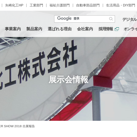
矢崎化工HP
工業部門
福祉介護部門
自動車部品部門
生活用品・DIY部門
デジタル
事業案内
製品案内
選ばれる理由
会社案内
採用情報
オンラ
展示会情報
TER SHOW 2018 出展報告