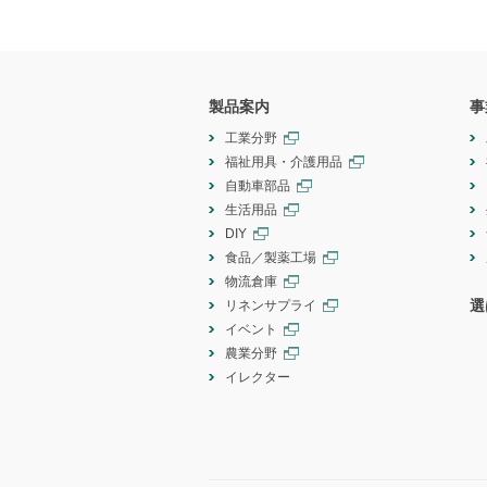
製品案内
事
工業分野
福祉用具・介護用品
自動車部品
生活用品
DIY
食品／製薬工場
物流倉庫
選
リネンサプライ
イベント
農業分野
イレクター