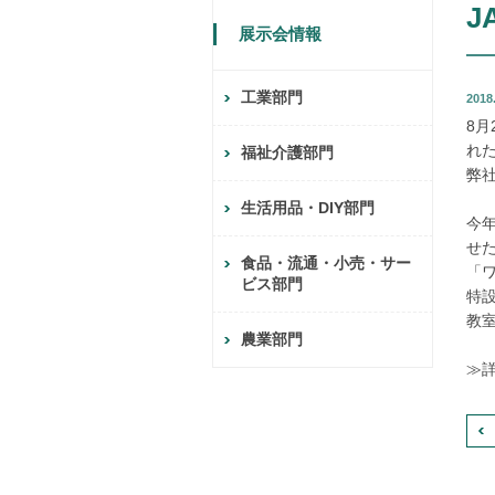
J
展示会情報
工業部門
2018
8月
れた
福祉介護部門
弊
生活用品・DIY部門
今年
せ
食品・流通・小売・サー
「
ビス部門
特
教
農業部門
≫