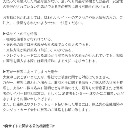
支払っても購入した商品が届かない、届いても商品が偽物または品質・安全性
の管理がされていない粗悪品である等の被害に遭う可能性があります。
お客様におかれましては、疑わしいサイトへのアクセスや個人情報の入力、ご
注文、ご決済をされないよう十分にご注意ください。
▶偽サイトの主な特徴
・極端な値引きが行われている。
・振込先の銀行口座名義が会社名義でなく個人名である。
・支払方法が銀行振込（前払い）のみである。
・クレジットカードによる決済が可能である旨の表示が行われていても、実際
に商品を購入する際には銀行振込による支払いを求められる。
▶万が一被害にあってしまった場合
大変申し訳ございませんが、弊社では被害に関する対応はできません。
万が一、被害に遭われた場合は、取引相手に関する情報・ご購入時の状況を整
理し、支払い（振り込み）証明などを準備のうえ、最寄りの警察署または警察
署のサイバー犯罪相談窓口、もしくは 消費者センターへ速やかにご相談いただ
きますようお願い申し上げます。
また、口座振込やクレジットカード払いをした場合には、振込先の金融機関や
クレジットカード会社に被害のご連絡をお願い致します。
<偽サイトに関する公的相談窓口>