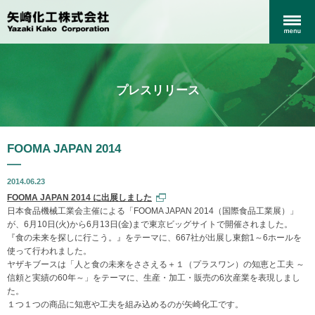
プレスリリース
FOOMA JAPAN 2014
2014.06.23
FOOMA JAPAN 2014 に出展しました
日本食品機械工業会主催による「FOOMA JAPAN 2014（国際食品工業展）」
が、6月10日(火)から6月13日(金)まで東京ビッグサイトで開催されました。
『食の未来を探しに行こう。』をテーマに、667社が出展し東館1～6ホールを
使って行われました。
ヤザキブースは「人と食の未来をささえる＋１（プラスワン）の知恵と工夫 ～
信頼と実績の60年～」をテーマに、生産・加工・販売の6次産業を表現しまし
た。
１つ１つの商品に知恵や工夫を組み込めるのが矢崎化工です。